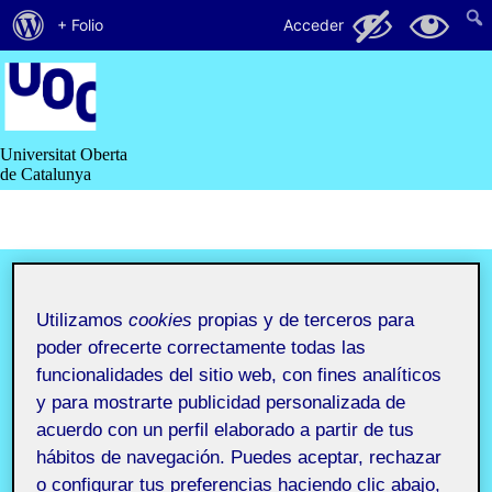
Acerca
8
5
+ Folio
Acceder
de
Saltar
al
WordPress
contenido
Universitat Oberta
de Catalunya
Laboratorio
Utilizamos
cookies
propias y de terceros para
de
poder ofrecerte correctamente todas las
funcionalidades del sitio web, con fines analíticos
herramientas
y para mostrarte publicidad personalizada de
acuerdo con un perfil elaborado a partir de tus
de
hábitos de navegación. Puedes aceptar, rechazar
o configurar tus preferencias haciendo clic abajo,