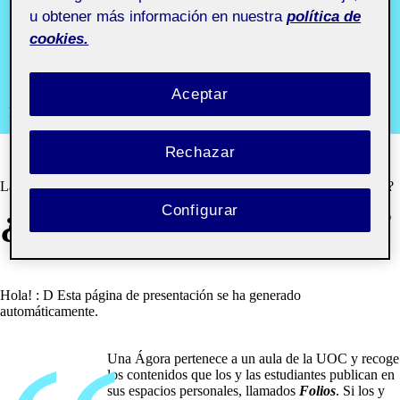
portfolio
u obtener más información en nuestra
política de
cookies.
aula 3
Aceptar
Laboratorio de herramientas de portfolio aula 3
Rechazar
Laboratorio de herramientas de portfolio aula 3
» ¿Qué es una Ágora?
Configurar
¿QUÉ ES UNA ÁGORA?
Hola! : D Esta página de presentación se ha generado
automáticamente.
Una Ágora pertenece a un aula de la UOC y recoge
los contenidos que los y las estudiantes publican en
sus espacios personales, llamados
Folios
. Si los y